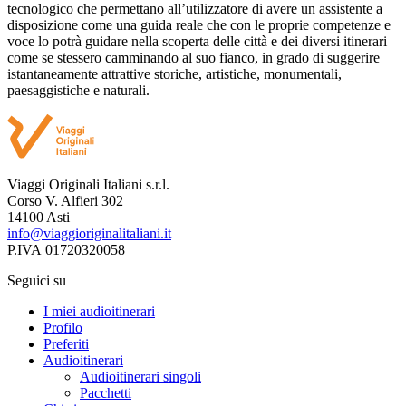
tecnologico che permettano all’utilizzatore di avere un assistente a
disposizione come una guida reale che con le proprie competenze e
voce lo potrà guidare nella scoperta delle città e dei diversi itinerari
come se stessero camminando al suo fianco, in grado di suggerire
istantaneamente attrattive storiche, artistiche, monumentali,
paesaggistiche e naturali.
Viaggi Originali Italiani s.r.l.
Corso V. Alfieri 302
14100 Asti
info@viaggioriginalitaliani.it
P.IVA 01720320058
Seguici su
I miei audioitinerari
Profilo
Preferiti
Audioitinerari
Audioitinerari singoli
Pacchetti