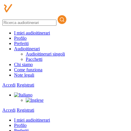
I miei audioitinerari
Profilo
Preferiti
Audioitinerari
Audioitinerari singoli
Pacchetti
Chi siamo
Come funziona
Note legali
Accedi
Registrati
Accedi
Registrati
I miei audioitinerari
Profilo
Preferiti